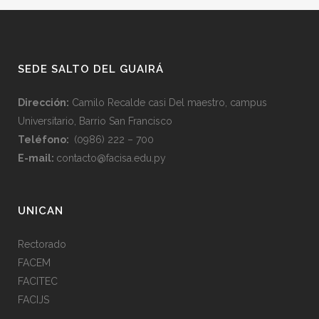
SEDE SALTO DEL GUAIRÁ
Dirección:
Camilo Recalde casi Del maestro, campus
Universitario, Barrio San Francisco
Teléfono:
(0986) 222 – 700
E-mail:
contacto@facisa.edu.py
UNICAN
Rectorado
FACEM
FACITEC
FACIJS