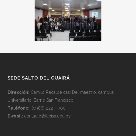
SEDE SALTO DEL GUAIRÁ
Dirección:
Camilo Recalde casi Del maestro, campus
Universitario, Barrio San Francisco
Teléfono:
(0986) 222 – 700
E-mail:
contacto@facisa.edu.py