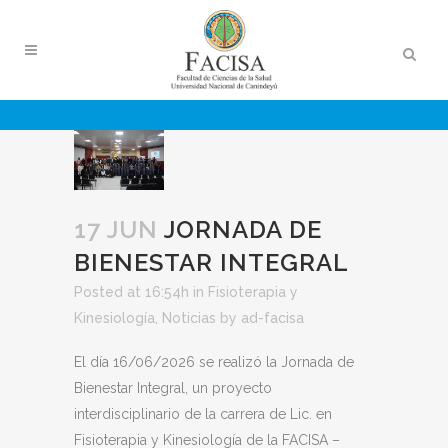
17 JUN
JORNADA DE
BIENESTAR INTEGRAL
Posted at 16:54h
in
Fisioterapia y
Kinesiología
,
Noticias
by
ad-facisa
El día 16/06/2026 se realizó la Jornada de
Bienestar Integral, un proyecto
interdisciplinario de la carrera de Lic. en
Fisioterapia y Kinesiología de la FACISA –