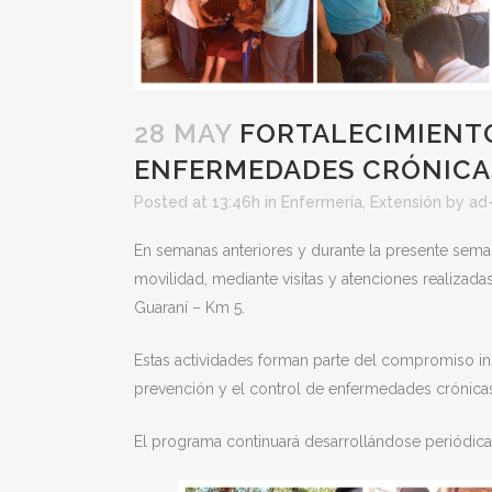
28 MAY
FORTALECIMIENTO
ENFERMEDADES CRÓNICA
Posted at 13:46h
in
Enfermería
,
Extensión
by
ad-
En semanas anteriores y durante la presente semana
movilidad, mediante visitas y atenciones realizad
Guaraní – Km 5.
Estas actividades forman parte del compromiso ins
prevención y el control de enfermedades crónicas
El programa continuará desarrollándose periódica