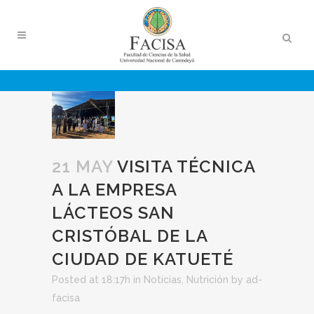
21 MAY
VISITA TÉCNICA
A LA EMPRESA
LÁCTEOS SAN
CRISTÓBAL DE LA
CIUDAD DE KATUETÉ
Posted at 18:17h
in
Noticias
,
Nutrición
by
ad-
facisa