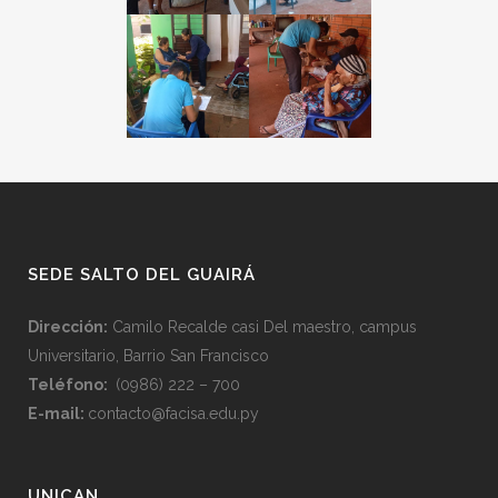
SEDE SALTO DEL GUAIRÁ
Dirección:
Camilo Recalde casi Del maestro, campus
Universitario, Barrio San Francisco
Teléfono:
(0986) 222 – 700
E-mail:
contacto@facisa.edu.py
UNICAN