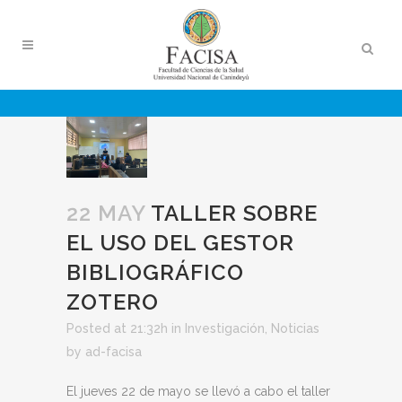
22 MAY
TALLER SOBRE
EL USO DEL GESTOR
BIBLIOGRÁFICO
ZOTERO
Posted at 21:32h
in
Investigación
,
Noticias
by
ad-facisa
El jueves 22 de mayo se llevó a cabo el taller