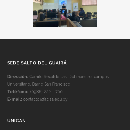
SEDE SALTO DEL GUAIRÁ
Dirección:
Camilo Recalde casi Del maestro, campus
Universitario, Barrio San Francisco
Teléfono:
(0986) 222 – 700
E-mail:
contacto@facisa.edu.py
UNICAN