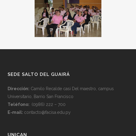
SEDE SALTO DEL GUAIRÁ
Dirección:
Camilo Recalde casi Del maestro, campus
Universitario, Barrio San Francisco
Teléfono:
(0986) 222 – 700
E-mail:
contacto@facisa.edu.py
UNICAN