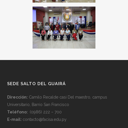
SEDE SALTO DEL GUAIRÁ
Dirección:
Camilo Recalde casi Del maestro, campus
Universitario, Barrio San Francisco
Teléfono:
(0986) 222 – 700
E-mail:
contacto@facisa.edu.py